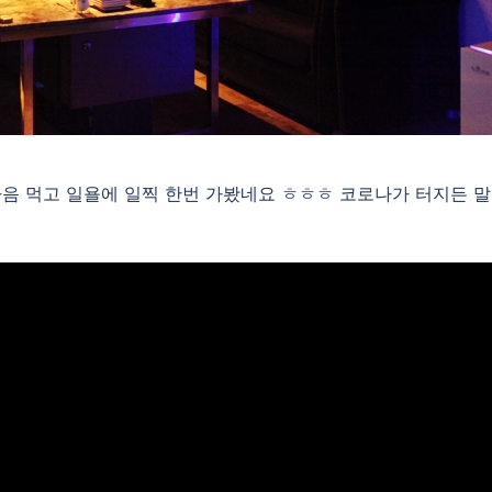
음 먹고 일욜에 일찍 한번 가봤네요 ㅎㅎㅎ 코로나가 터지든 