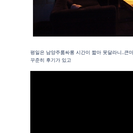
평일은 남양주룸싸롱 시간이 짧아 못달라니..큰마
꾸준히 후기가 있고