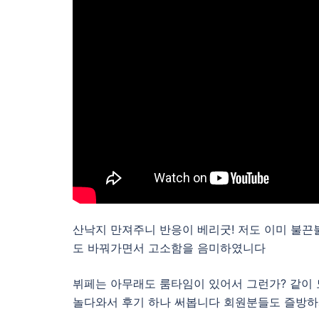
산낙지 만져주니 반응이 베리굿! 저도 이미 불끈불
도 바꿔가면서 고소함을 음미하였니다
뷔페는 아무래도 룸타임이 있어서 그런가? 같이 
놀다와서 후기 하나 써봅니다 회원분들도 즐방하