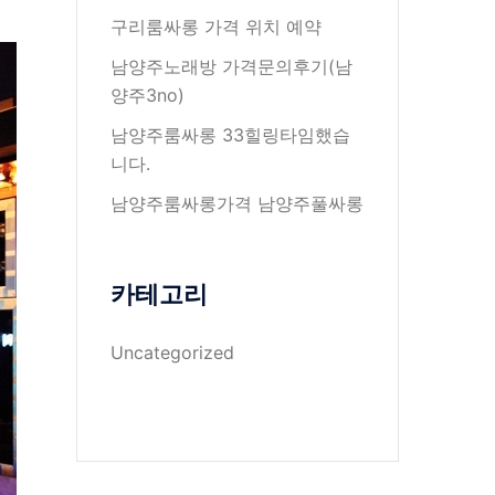
구리룸싸롱 가격 위치 예약
남양주노래방 가격문의후기(남
양주3no)
남양주룸싸롱 33힐링타임했습
니다.
남양주룸싸롱가격 남양주풀싸롱
카테고리
Uncategorized