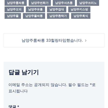
남양주룸싸롱
남양주번화가
남양주셔츠룸
남양주쓰리노
남양주오피
남양주유흥
남양주접대
남양주키스방
남양주풀
남양주풀싸롱
남양주환락가
남양주회식
Post
남양주룸싸롱 33힐링타임했습니다.
navigation
답글 남기기
이메일 주소는 공개되지 않습니다.
필수 필드는
*
로
표시됩니다
댓글
*