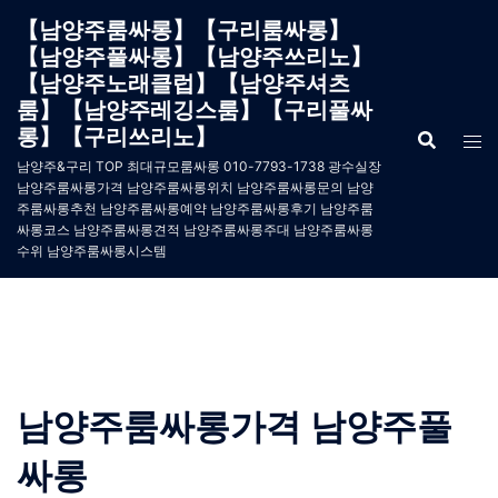
Skip
【남양주룸싸롱】【구리룸싸롱】
to
【남양주풀싸롱】【남양주쓰리노】
content
【남양주노래클럽】【남양주셔츠
룸】【남양주레깅스룸】【구리풀싸
롱】【구리쓰리노】
남양주&구리 TOP 최대규모룸싸롱 010-7793-1738 광수실장
남양주룸싸롱가격 남양주룸싸롱위치 남양주룸싸롱문의 남양
주룸싸롱추천 남양주룸싸롱예약 남양주룸싸롱후기 남양주룸
싸롱코스 남양주룸싸롱견적 남양주룸싸롱주대 남양주룸싸롱
수위 남양주룸싸롱시스템
남양주룸싸롱가격 남양주풀
싸롱