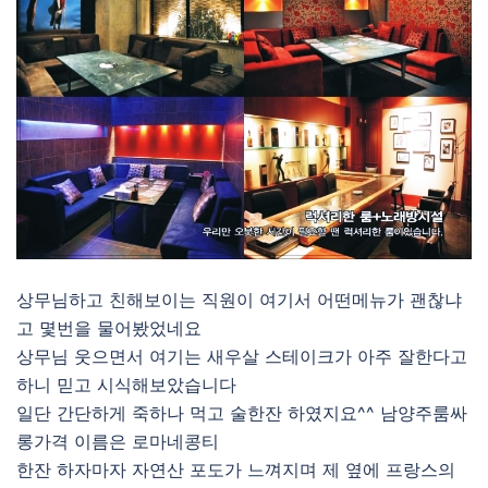
상무님하고 친해보이는 직원이 여기서 어떤메뉴가 괜찮냐
고 몇번을 물어봤었네요
상무님 웃으면서 여기는 새우살 스테이크가 아주 잘한다고
하니 믿고 시식해보았습니다
일단 간단하게 죽하나 먹고 술한잔 하였지요^^ 남양주룸싸
롱가격 이름은 로마네콩티
한잔 하자마자 자연산 포도가 느껴지며 제 옆에 프랑스의