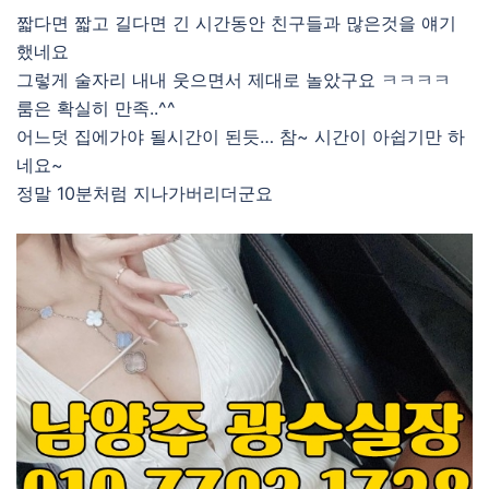
짧다면 짧고 길다면 긴 시간동안 친구들과 많은것을 얘기
했네요
그렇게 술자리 내내 웃으면서 제대로 놀았구요 ㅋㅋㅋㅋ
룸은 확실히 만족..^^
어느덧 집에가야 될시간이 된듯… 참~ 시간이 아쉽기만 하
네요~
정말 10분처럼 지나가버리더군요