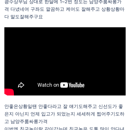
광수상무님 상대로 한달에 1~2번 정도는 남양주룸싸롱가
격 다녔네여 구좌도 깔끔하고 케어도 잘해주고 상황상황마
다 말도잘해주구요
안좋은상황일땐 안좋다라고 잘 얘기도해주고 신선도가 좋
은지 아닌지 언제 입고가 되었는지 세세하게 찝어주기도하
고 남양주룸싸롱가격
이번엔 친구놈이랑 같이갔는데 친구놈은 도통 많이 안다녀