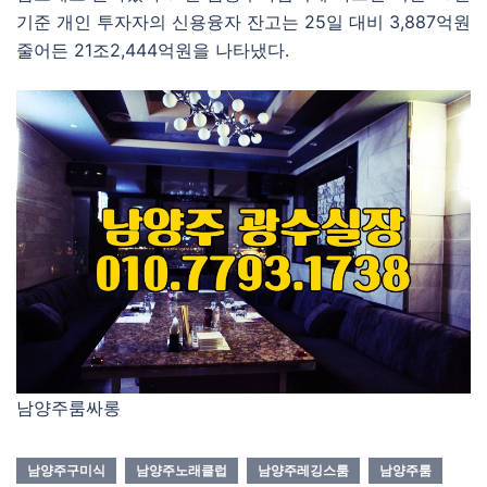
기준 개인 투자자의 신용융자 잔고는 25일 대비 3,887억원
줄어든 21조2,444억원을 나타냈다.
남양주룸싸롱
남양주구미식
남양주노래클럽
남양주레깅스룸
남양주룸