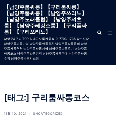
Skip
【남양주룸싸롱】【구리룸싸롱】
to
【남양주풀싸롱】【남양주쓰리노】
content
【남양주노래클럽】【남양주셔츠
룸】【남양주레깅스룸】【구리풀싸
롱】【구리쓰리노】
남양주&구리 TOP 최대규모룸싸롱 010-7793-1738 광수실장
남양주룸싸롱가격 남양주룸싸롱위치 남양주룸싸롱문의 남양
주룸싸롱추천 남양주룸싸롱예약 남양주룸싸롱후기 남양주룸
싸롱코스 남양주룸싸롱견적 남양주룸싸롱주대 남양주룸싸롱
수위 남양주룸싸롱시스템
[태그:]
구리룸싸롱코스
11월 10, 2021
UNCATEGORIZED