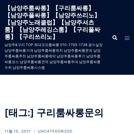
Skip
【남양주룸싸롱】【구리룸싸롱】
to
【남양주풀싸롱】【남양주쓰리노】
content
【남양주노래클럽】【남양주셔츠
룸】【남양주레깅스룸】【구리풀싸
롱】【구리쓰리노】
남양주&구리 TOP 최대규모룸싸롱 010-7793-1738 광수실장
남양주룸싸롱가격 남양주룸싸롱위치 남양주룸싸롱문의 남양
주룸싸롱추천 남양주룸싸롱예약 남양주룸싸롱후기 남양주룸
싸롱코스 남양주룸싸롱견적 남양주룸싸롱주대 남양주룸싸롱
수위 남양주룸싸롱시스템
[태그:]
구리룸싸롱문의
11월 10, 2021
UNCATEGORIZED