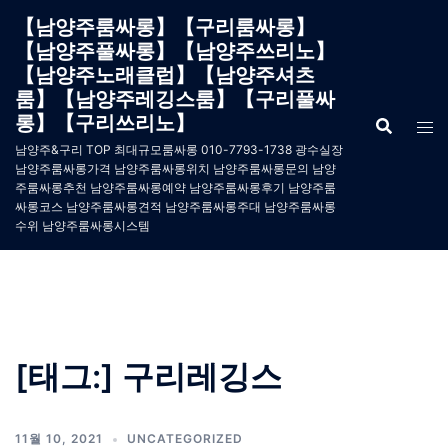
Skip
【남양주룸싸롱】【구리룸싸롱】
to
【남양주풀싸롱】【남양주쓰리노】
content
【남양주노래클럽】【남양주셔츠
룸】【남양주레깅스룸】【구리풀싸
롱】【구리쓰리노】
남양주&구리 TOP 최대규모룸싸롱 010-7793-1738 광수실장
남양주룸싸롱가격 남양주룸싸롱위치 남양주룸싸롱문의 남양
주룸싸롱추천 남양주룸싸롱예약 남양주룸싸롱후기 남양주룸
싸롱코스 남양주룸싸롱견적 남양주룸싸롱주대 남양주룸싸롱
수위 남양주룸싸롱시스템
[태그:]
구리레깅스
11월 10, 2021
UNCATEGORIZED