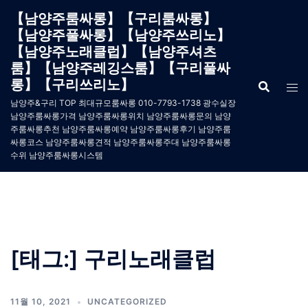
Skip
【남양주룸싸롱】【구리룸싸롱】
to
【남양주풀싸롱】【남양주쓰리노】
content
【남양주노래클럽】【남양주셔츠
룸】【남양주레깅스룸】【구리풀싸
롱】【구리쓰리노】
남양주&구리 TOP 최대규모룸싸롱 010-7793-1738 광수실장
남양주룸싸롱가격 남양주룸싸롱위치 남양주룸싸롱문의 남양
주룸싸롱추천 남양주룸싸롱예약 남양주룸싸롱후기 남양주룸
싸롱코스 남양주룸싸롱견적 남양주룸싸롱주대 남양주룸싸롱
수위 남양주룸싸롱시스템
[태그:]
구리노래클럽
11월 10, 2021
UNCATEGORIZED