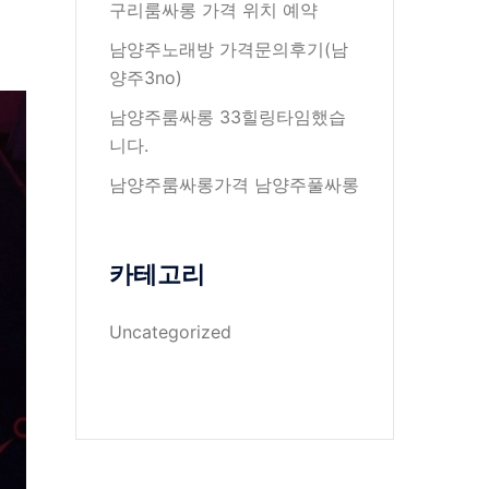
구리룸싸롱 가격 위치 예약
남양주노래방 가격문의후기(남
양주3no)
남양주룸싸롱 33힐링타임했습
니다.
남양주룸싸롱가격 남양주풀싸롱
카테고리
Uncategorized