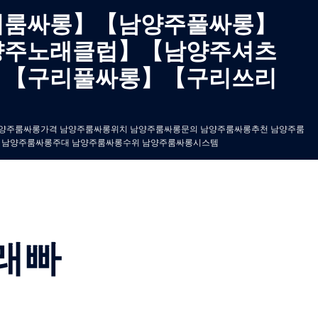
리룸싸롱】【남양주풀싸롱】
양주노래클럽】【남양주셔츠
】【구리풀싸롱】【구리쓰리
수실장 남양주룸싸롱가격 남양주룸싸롱위치 남양주룸싸롱문의 남양주룸싸롱추천 남양주룸
 남양주룸싸롱주대 남양주룸싸롱수위 남양주룸싸롱시스템
래빠