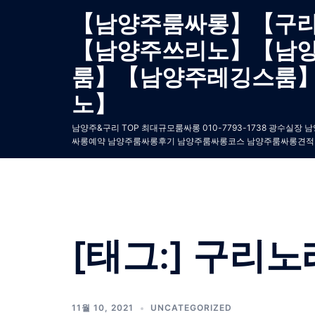
Skip
【남양주룸싸롱】【구
to
【남양주쓰리노】【남
content
룸】【남양주레깅스룸
노】
남양주&구리 TOP 최대규모룸싸롱 010-7793-1738 광
싸롱예약 남양주룸싸롱후기 남양주룸싸롱코스 남양주룸싸롱견적
[태그:]
구리노
11월 10, 2021
UNCATEGORIZED