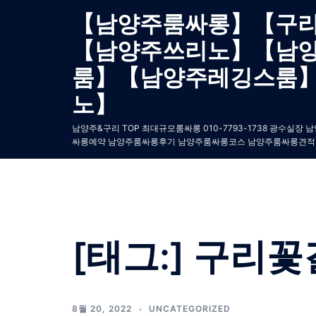
Skip
【남양주룸싸롱】【구
to
【남양주쓰리노】【남
content
룸】【남양주레깅스룸
노】
남양주&구리 TOP 최대규모룸싸롱 010-7793-1738 광
싸롱예약 남양주룸싸롱후기 남양주룸싸롱코스 남양주룸싸롱견적
[태그:]
구리꽃
8월 20, 2022
UNCATEGORIZED