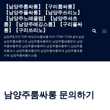
Skip
【남양주룸싸롱】【구리룸싸롱】
to
【남양주풀싸롱】【남양주쓰리노】
content
【남양주노래클럽】【남양주셔츠
룸】【남양주레깅스룸】【구리풀싸
롱】【구리쓰리노】
남양주&구리 TOP 최대규모룸싸롱 010-7793-1738 광수실장
남양주룸싸롱가격 남양주룸싸롱위치 남양주룸싸롱문의 남양
주룸싸롱추천 남양주룸싸롱예약 남양주룸싸롱후기 남양주룸
싸롱코스 남양주룸싸롱견적 남양주룸싸롱주대 남양주룸싸롱
수위 남양주룸싸롱시스템
남양주룸싸롱 문의하기